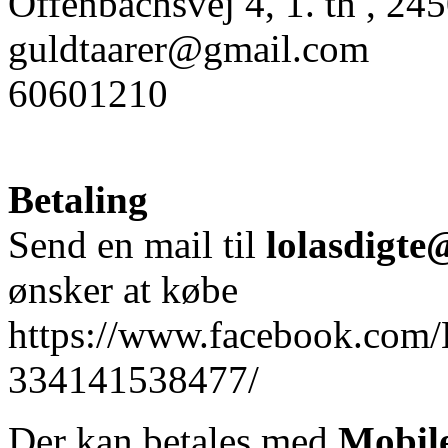
Offenbachsvej 4, 1. th , 2
guldtaarer@gmail.com
60601210
Betaling
Send en mail til
lolasdigt
ønsker at købe
https://www.facebook.com/L
334141538477/
Der kan betales med
Mobile